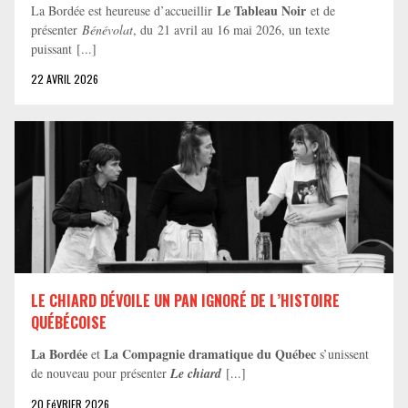
Le Tableau Noir
La Bordée est heureuse d’accueillir
et de
présenter
Bénévolat
, du 21 avril au 16 mai 2026, un texte
puissant [...]
22 AVRIL 2026
LE CHIARD DÉVOILE UN PAN IGNORÉ DE L’HISTOIRE
QUÉBÉCOISE
La Bordée
La Compagnie dramatique du Québec
et
s’unissent
de nouveau pour présenter
Le chiard
[...]
20 FéVRIER 2026