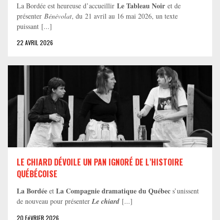
Le Tableau Noir
La Bordée est heureuse d’accueillir
et de
présenter
Bénévolat
, du 21 avril au 16 mai 2026, un texte
puissant [...]
22 AVRIL 2026
LE CHIARD DÉVOILE UN PAN IGNORÉ DE L’HISTOIRE
QUÉBÉCOISE
La Bordée
La Compagnie dramatique du Québec
et
s’unissent
de nouveau pour présenter
Le chiard
[...]
20 FéVRIER 2026