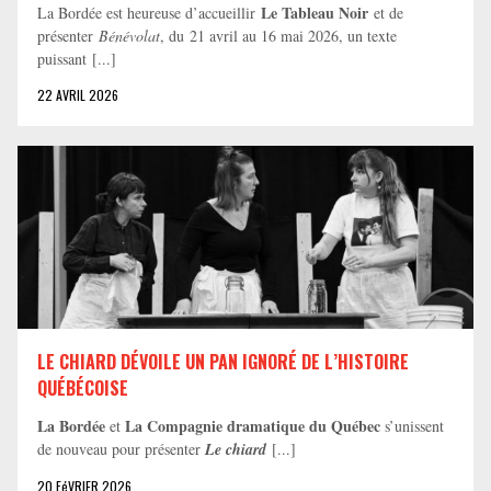
Le Tableau Noir
La Bordée est heureuse d’accueillir
et de
présenter
Bénévolat
, du 21 avril au 16 mai 2026, un texte
puissant [...]
22 AVRIL 2026
LE CHIARD DÉVOILE UN PAN IGNORÉ DE L’HISTOIRE
QUÉBÉCOISE
La Bordée
La Compagnie dramatique du Québec
et
s’unissent
de nouveau pour présenter
Le chiard
[...]
20 FéVRIER 2026