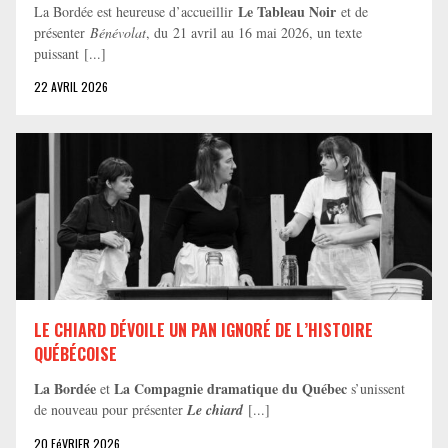
Le Tableau Noir
La Bordée est heureuse d’accueillir
et de
présenter
Bénévolat
, du 21 avril au 16 mai 2026, un texte
puissant [...]
22 AVRIL 2026
LE CHIARD DÉVOILE UN PAN IGNORÉ DE L’HISTOIRE
QUÉBÉCOISE
La Bordée
La Compagnie dramatique du Québec
et
s’unissent
de nouveau pour présenter
Le chiard
[...]
20 FéVRIER 2026