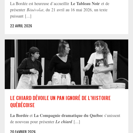
Le Tableau Noir
La Bordée est heureuse d’accueillir
et de
présenter
Bénévolat
, du 21 avril au 16 mai 2026, un texte
puissant [...]
22 AVRIL 2026
LE CHIARD DÉVOILE UN PAN IGNORÉ DE L’HISTOIRE
QUÉBÉCOISE
La Bordée
La Compagnie dramatique du Québec
et
s’unissent
de nouveau pour présenter
Le chiard
[...]
20 FéVRIER 2026