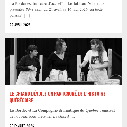
Le Tableau Noir
La Bordée est heureuse d’accueillir
et de
présenter
Bénévolat
, du 21 avril au 16 mai 2026, un texte
puissant [...]
22 AVRIL 2026
LE CHIARD DÉVOILE UN PAN IGNORÉ DE L’HISTOIRE
QUÉBÉCOISE
La Bordée
La Compagnie dramatique du Québec
et
s’unissent
de nouveau pour présenter
Le chiard
[...]
20 FéVRIER 2026