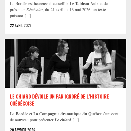
Le Tableau Noir
La Bordée est heureuse d’accueillir
et de
présenter
Bénévolat
, du 21 avril au 16 mai 2026, un texte
puissant [...]
22 AVRIL 2026
LE CHIARD DÉVOILE UN PAN IGNORÉ DE L’HISTOIRE
QUÉBÉCOISE
La Bordée
La Compagnie dramatique du Québec
et
s’unissent
de nouveau pour présenter
Le chiard
[...]
20 FéVRIER 2026