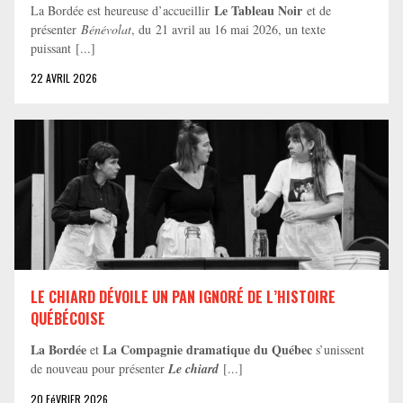
Le Tableau Noir
La Bordée est heureuse d’accueillir
et de
présenter
Bénévolat
, du 21 avril au 16 mai 2026, un texte
puissant [...]
22 AVRIL 2026
LE CHIARD DÉVOILE UN PAN IGNORÉ DE L’HISTOIRE
QUÉBÉCOISE
La Bordée
La Compagnie dramatique du Québec
et
s’unissent
de nouveau pour présenter
Le chiard
[...]
20 FéVRIER 2026