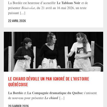
Le Tableau Noir
La Bordée est heureuse d’accueillir
et de
présenter
Bénévolat
, du 21 avril au 16 mai 2026, un texte
puissant [...]
22 AVRIL 2026
LE CHIARD DÉVOILE UN PAN IGNORÉ DE L’HISTOIRE
QUÉBÉCOISE
La Bordée
La Compagnie dramatique du Québec
et
s’unissent
de nouveau pour présenter
Le chiard
[...]
20 FéVRIER 2026