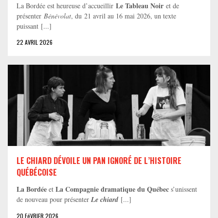
Le Tableau Noir
La Bordée est heureuse d’accueillir
et de
présenter
Bénévolat
, du 21 avril au 16 mai 2026, un texte
puissant [...]
22 AVRIL 2026
LE CHIARD DÉVOILE UN PAN IGNORÉ DE L’HISTOIRE
QUÉBÉCOISE
La Bordée
La Compagnie dramatique du Québec
et
s’unissent
de nouveau pour présenter
Le chiard
[...]
20 FéVRIER 2026