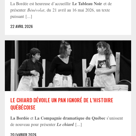
Le Tableau Noir
La Bordée est heureuse d’accueillir
et de
présenter
Bénévolat
, du 21 avril au 16 mai 2026, un texte
puissant [...]
22 AVRIL 2026
LE CHIARD DÉVOILE UN PAN IGNORÉ DE L’HISTOIRE
QUÉBÉCOISE
La Bordée
La Compagnie dramatique du Québec
et
s’unissent
de nouveau pour présenter
Le chiard
[...]
20 FéVRIER 2026