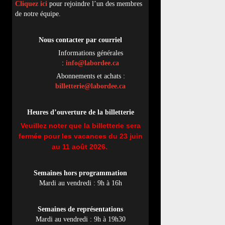
Cliquez ici
pour rejoindre l’un des membres
de notre équipe.
Nous contacter par
cou
rriel
Informations générales
:
info@labordee.ca
Abonnements et achats :
billetterie@labordee.ca
Heures d’ouverture de la billetterie
Veuillez noter que la billetterie sera
fermée pour les vacances du 23 juin
au 11 août 2026.
Semaines hors programmation
Mardi au vendredi : 9h à 16h
Semaines de représentations
Mardi au vendredi : 9h à 19h30