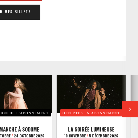
 MES BILLETS
TION DE L’ABONNEMENT
OFFERTES EN ABONNEMENT
E
IMANCHE À SODOME
LA SOIRÉE LUMINEUSE
CTOBRE
/
24 OCTOBRE 2026
10 NOVEMBRE
/
5 DÉCEMBRE 2026