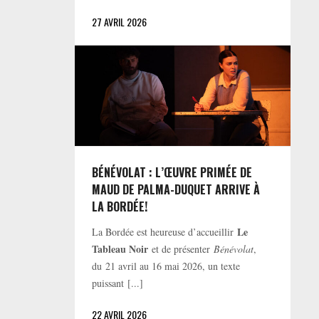
27 AVRIL 2026
BÉNÉVOLAT : L’ŒUVRE PRIMÉE DE
MAUD DE PALMA-DUQUET ARRIVE À
LA BORDÉE!
Le
La Bordée est heureuse d’accueillir
Tableau Noir
et de présenter
Bénévolat
,
du 21 avril au 16 mai 2026, un texte
puissant [...]
22 AVRIL 2026