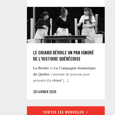
LE CHIARD DÉVOILE UN PAN IGNORÉ
DE L’HISTOIRE QUÉBÉCOISE
La Bordée
La Compagnie dramatique
et
du Québec
s’unissent de nouveau pour
présenter
Le chiard
[...]
20 FéVRIER 2026
TOUTES LES NOUVELLES