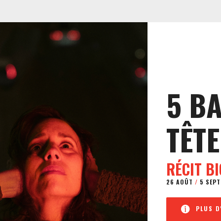
5 B
TÊTE
RÉCIT B
26 AOÛT
/
5 SEPT
PLUS D