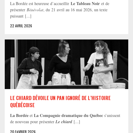
Le Tableau Noir
La Bordée est heureuse d’accueillir
et de
présenter
Bénévolat
, du 21 avril au 16 mai 2026, un texte
puissant [...]
22 AVRIL 2026
LE CHIARD DÉVOILE UN PAN IGNORÉ DE L’HISTOIRE
QUÉBÉCOISE
La Bordée
La Compagnie dramatique du Québec
et
s’unissent
de nouveau pour présenter
Le chiard
[...]
20 FéVRIER 2026