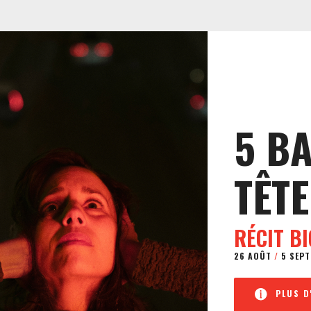
5 B
TÊTE
RÉCIT B
26 AOÛT
/
5 SEPT
PLUS D