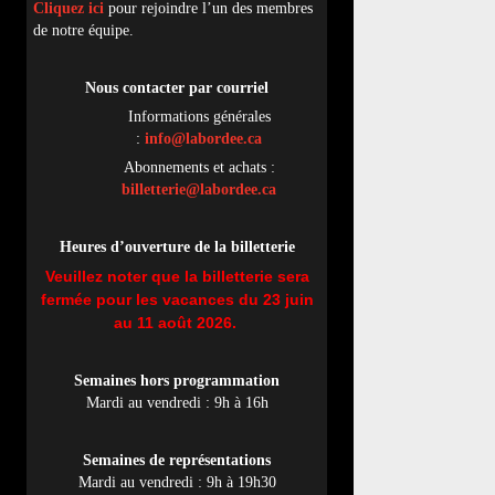
Cliquez ici
pour rejoindre l’un des membres
de notre équipe.
Nous contacter par
cou
rriel
Informations générales
:
info@labordee.ca
Abonnements et achats :
billetterie@labordee.ca
Heures d’ouverture de la billetterie
Veuillez noter que la billetterie sera
fermée pour les vacances du 23 juin
au 11 août 2026.
Semaines hors programmation
Mardi au vendredi : 9h à 16h
Semaines de représentations
Mardi au vendredi : 9h à 19h30