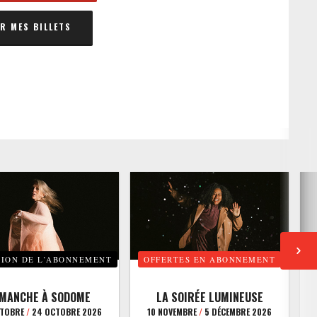
 MES BILLETS
TION DE L’ABONNEMENT
OFFERTES EN ABONNEMENT
E
IMANCHE À SODOME
LA SOIRÉE LUMINEUSE
CTOBRE
/
24 OCTOBRE 2026
10 NOVEMBRE
/
5 DÉCEMBRE 2026