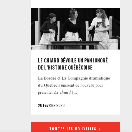
LE CHIARD DÉVOILE UN PAN IGNORÉ
DE L’HISTOIRE QUÉBÉCOISE
La Bordée
La Compagnie dramatique
et
du Québec
s’unissent de nouveau pour
présenter
Le chiard
[...]
20 FéVRIER 2026
TOUTES LES NOUVELLES