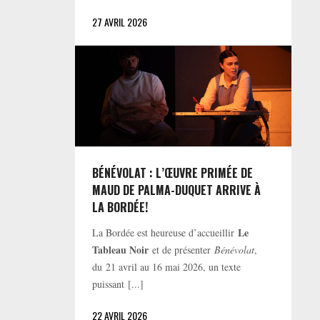
27 AVRIL 2026
BÉNÉVOLAT : L’ŒUVRE PRIMÉE DE
MAUD DE PALMA-DUQUET ARRIVE À
LA BORDÉE!
Le
La Bordée est heureuse d’accueillir
Tableau Noir
et de présenter
Bénévolat
,
du 21 avril au 16 mai 2026, un texte
puissant [...]
22 AVRIL 2026