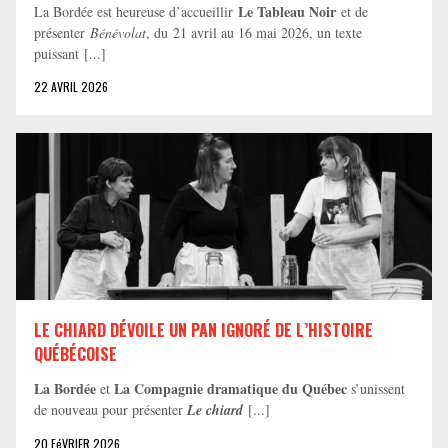
Le Tableau Noir
La Bordée est heureuse d’accueillir
et de
présenter
Bénévolat
, du 21 avril au 16 mai 2026, un texte
puissant [...]
22 AVRIL 2026
LE CHIARD DÉVOILE UN PAN IGNORÉ DE L’HISTOIRE
QUÉBÉCOISE
La Bordée
La Compagnie dramatique du Québec
et
s’unissent
de nouveau pour présenter
Le chiard
[...]
20 FéVRIER 2026