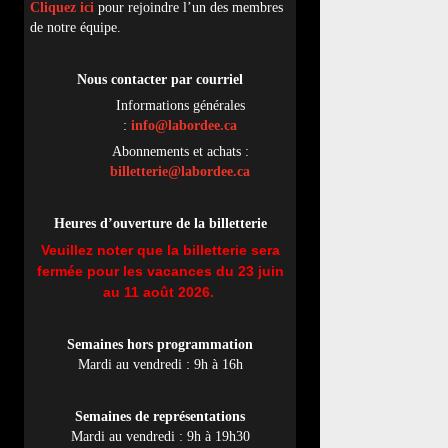
Cliquez ici
pour rejoindre l’un des membres
de notre équipe.
Nous contacter par
cou
rriel
Informations générales
:
info@labordee.ca
Abonnements et achats :
billetterie@labordee.ca
Heures d’ouverture de la billetterie
Veuillez noter que la billetterie sera
fermée pour les vacances du 23 juin
au 11 août 2026.
Semaines hors programmation
Mardi au vendredi : 9h à 16h
Semaines de représentations
Mardi au vendredi : 9h à 19h30