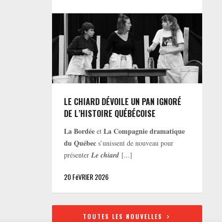
LE CHIARD DÉVOILE UN PAN IGNORÉ
DE L’HISTOIRE QUÉBÉCOISE
La Bordée
La Compagnie dramatique
et
du Québec
s’unissent de nouveau pour
présenter
Le chiard
[...]
20 FéVRIER 2026
TOUTES LES NOUVELLES