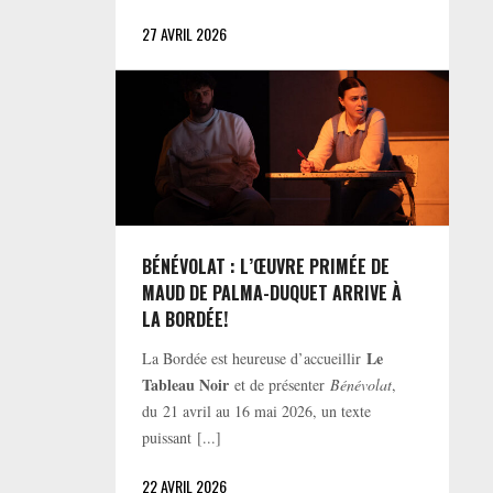
27 AVRIL 2026
BÉNÉVOLAT : L’ŒUVRE PRIMÉE DE
MAUD DE PALMA-DUQUET ARRIVE À
LA BORDÉE!
Le
La Bordée est heureuse d’accueillir
Tableau Noir
et de présenter
Bénévolat
,
du 21 avril au 16 mai 2026, un texte
puissant [...]
22 AVRIL 2026