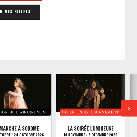
 MES BILLETS
TION DE L’ABONNEMENT
OFFERTES EN ABONNEMENT
E
IMANCHE À SODOME
LA SOIRÉE LUMINEUSE
CTOBRE
/
24 OCTOBRE 2026
10 NOVEMBRE
/
5 DÉCEMBRE 2026