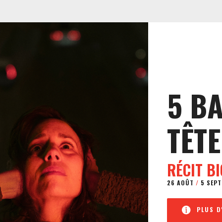
5 B
TÊTE
RÉCIT B
26 AOÛT
/
5 SEPT
PLUS D