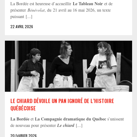
Le Tableau Noir
La Bordée est heureuse d’accueillir
et de
présenter
Bénévolat
, du 21 avril au 16 mai 2026, un texte
puissant [...]
22 AVRIL 2026
LE CHIARD DÉVOILE UN PAN IGNORÉ DE L’HISTOIRE
QUÉBÉCOISE
La Bordée
La Compagnie dramatique du Québec
et
s’unissent
de nouveau pour présenter
Le chiard
[...]
20 FéVRIER 2026