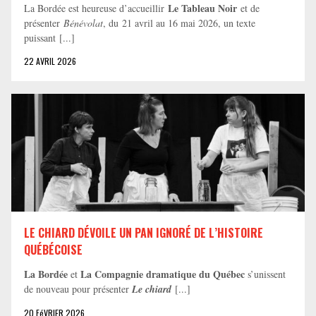
Le Tableau Noir
La Bordée est heureuse d’accueillir
et de
présenter
Bénévolat
, du 21 avril au 16 mai 2026, un texte
puissant [...]
22 AVRIL 2026
LE CHIARD DÉVOILE UN PAN IGNORÉ DE L’HISTOIRE
QUÉBÉCOISE
La Bordée
La Compagnie dramatique du Québec
et
s’unissent
de nouveau pour présenter
Le chiard
[...]
20 FéVRIER 2026