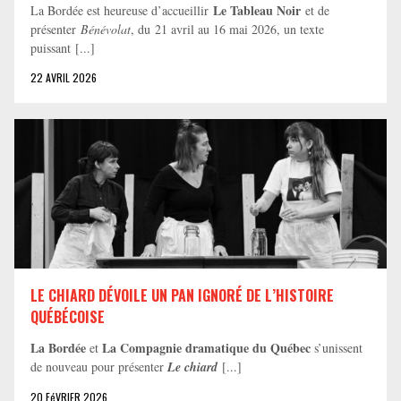
Le Tableau Noir
La Bordée est heureuse d’accueillir
et de
présenter
Bénévolat
, du 21 avril au 16 mai 2026, un texte
puissant [...]
22 AVRIL 2026
LE CHIARD DÉVOILE UN PAN IGNORÉ DE L’HISTOIRE
QUÉBÉCOISE
La Bordée
La Compagnie dramatique du Québec
et
s’unissent
de nouveau pour présenter
Le chiard
[...]
20 FéVRIER 2026