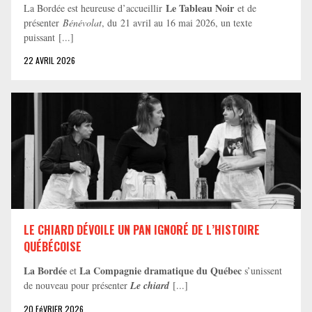
Le Tableau Noir
La Bordée est heureuse d’accueillir
et de
présenter
Bénévolat
, du 21 avril au 16 mai 2026, un texte
puissant [...]
22 AVRIL 2026
LE CHIARD DÉVOILE UN PAN IGNORÉ DE L’HISTOIRE
QUÉBÉCOISE
La Bordée
La Compagnie dramatique du Québec
et
s’unissent
de nouveau pour présenter
Le chiard
[...]
20 FéVRIER 2026