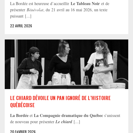
Le Tableau Noir
La Bordée est heureuse d’accueillir
et de
présenter
Bénévolat
, du 21 avril au 16 mai 2026, un texte
puissant [...]
22 AVRIL 2026
LE CHIARD DÉVOILE UN PAN IGNORÉ DE L’HISTOIRE
QUÉBÉCOISE
La Bordée
La Compagnie dramatique du Québec
et
s’unissent
de nouveau pour présenter
Le chiard
[...]
20 FéVRIER 2026