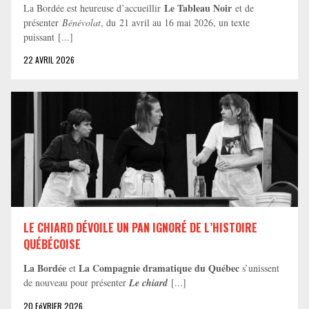
Le Tableau Noir
La Bordée est heureuse d’accueillir
et de
présenter
Bénévolat
, du 21 avril au 16 mai 2026, un texte
puissant [...]
22 AVRIL 2026
LE CHIARD DÉVOILE UN PAN IGNORÉ DE L’HISTOIRE
QUÉBÉCOISE
La Bordée
La Compagnie dramatique du Québec
et
s’unissent
de nouveau pour présenter
Le chiard
[...]
20 FéVRIER 2026