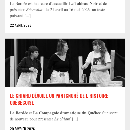
Le Tableau Noir
La Bordée est heureuse d’accueillir
et de
présenter
Bénévolat
, du 21 avril au 16 mai 2026, un texte
puissant [...]
22 AVRIL 2026
LE CHIARD DÉVOILE UN PAN IGNORÉ DE L’HISTOIRE
QUÉBÉCOISE
La Bordée
La Compagnie dramatique du Québec
et
s’unissent
de nouveau pour présenter
Le chiard
[...]
20 FéVRIER 2026