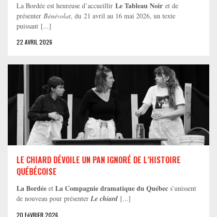
Le Tableau Noir
La Bordée est heureuse d’accueillir
et de
présenter
Bénévolat
, du 21 avril au 16 mai 2026, un texte
puissant [...]
22 AVRIL 2026
LE CHIARD DÉVOILE UN PAN IGNORÉ DE L’HISTOIRE
QUÉBÉCOISE
La Bordée
La Compagnie dramatique du Québec
et
s’unissent
de nouveau pour présenter
Le chiard
[...]
20 FéVRIER 2026