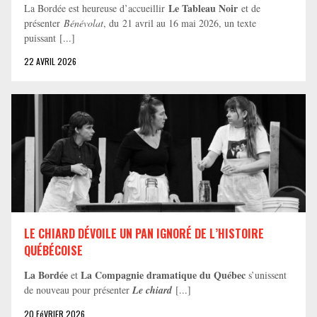
Le Tableau Noir
La Bordée est heureuse d’accueillir
et de
présenter
Bénévolat
, du 21 avril au 16 mai 2026, un texte
puissant [...]
22 AVRIL 2026
LE CHIARD DÉVOILE UN PAN IGNORÉ DE L’HISTOIRE
QUÉBÉCOISE
La Bordée
La Compagnie dramatique du Québec
et
s’unissent
de nouveau pour présenter
Le chiard
[...]
20 FéVRIER 2026