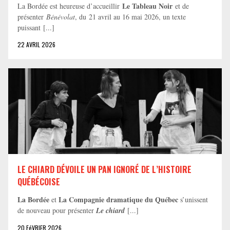
Le Tableau Noir
La Bordée est heureuse d’accueillir
et de
présenter
Bénévolat
, du 21 avril au 16 mai 2026, un texte
puissant [...]
22 AVRIL 2026
LE CHIARD DÉVOILE UN PAN IGNORÉ DE L’HISTOIRE
QUÉBÉCOISE
La Bordée
La Compagnie dramatique du Québec
et
s’unissent
de nouveau pour présenter
Le chiard
[...]
20 FéVRIER 2026