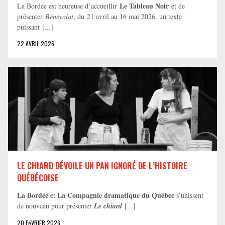
Le Tableau Noir
La Bordée est heureuse d’accueillir
et de
présenter
Bénévolat
, du 21 avril au 16 mai 2026, un texte
puissant [...]
22 AVRIL 2026
LE CHIARD DÉVOILE UN PAN IGNORÉ DE L’HISTOIRE
QUÉBÉCOISE
La Bordée
La Compagnie dramatique du Québec
et
s’unissent
de nouveau pour présenter
Le chiard
[...]
20 FéVRIER 2026