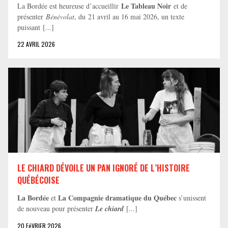
Le Tableau Noir
La Bordée est heureuse d’accueillir
et de
présenter
Bénévolat
, du 21 avril au 16 mai 2026, un texte
puissant [...]
22 AVRIL 2026
LE CHIARD DÉVOILE UN PAN IGNORÉ DE L’HISTOIRE
QUÉBÉCOISE
La Bordée
La Compagnie dramatique du Québec
et
s’unissent
de nouveau pour présenter
Le chiard
[...]
20 FéVRIER 2026