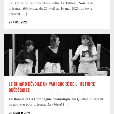
Le Tableau Noir
La Bordée est heureuse d’accueillir
et de
présenter
Bénévolat
, du 21 avril au 16 mai 2026, un texte
puissant [...]
22 AVRIL 2026
LE CHIARD DÉVOILE UN PAN IGNORÉ DE L’HISTOIRE
QUÉBÉCOISE
La Bordée
La Compagnie dramatique du Québec
et
s’unissent
de nouveau pour présenter
Le chiard
[...]
20 FéVRIER 2026