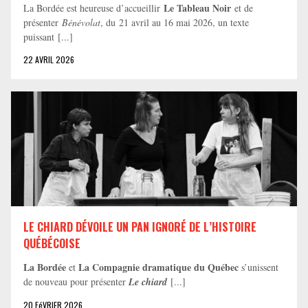
Le Tableau Noir
La Bordée est heureuse d’accueillir
et de
présenter
Bénévolat
, du 21 avril au 16 mai 2026, un texte
puissant [...]
22 AVRIL 2026
LE CHIARD DÉVOILE UN PAN IGNORÉ DE L’HISTOIRE
QUÉBÉCOISE
La Bordée
La Compagnie dramatique du Québec
et
s’unissent
de nouveau pour présenter
Le chiard
[...]
20 FéVRIER 2026