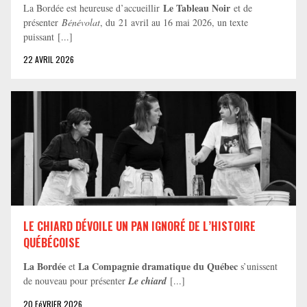
Le Tableau Noir
La Bordée est heureuse d’accueillir
et de
présenter
Bénévolat
, du 21 avril au 16 mai 2026, un texte
puissant [...]
22 AVRIL 2026
LE CHIARD DÉVOILE UN PAN IGNORÉ DE L’HISTOIRE
QUÉBÉCOISE
La Bordée
La Compagnie dramatique du Québec
et
s’unissent
de nouveau pour présenter
Le chiard
[...]
20 FéVRIER 2026