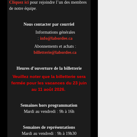
Cliquez ici
pour rejoindre l’un des membres
de notre équipe.
Nous contacter par
cou
rriel
Informations générales
:
info@labordee.ca
Abonnements et achats :
billetterie@labordee.ca
Heures d’ouverture de la billetterie
Veuillez noter que la billetterie sera
fermée pour les vacances du 23 juin
au 11 août 2026.
Semaines hors programmation
Mardi au vendredi : 9h à 16h
Semaines de représentations
Mardi au vendredi : 9h à 19h30