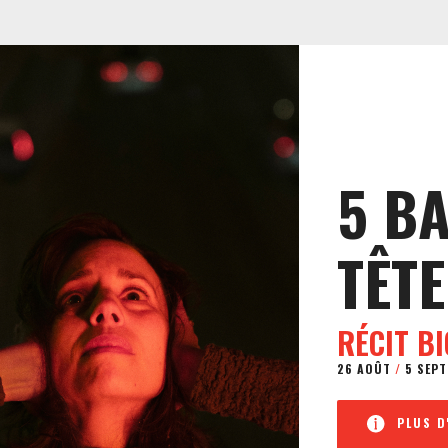
5 B
TÊTE
RÉCIT B
26 AOÛT
/
5 SEPT
PLUS D