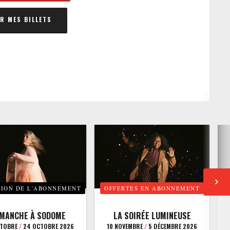
 MES BILLETS
TION DE L’ABONNEMENT
OFFERTES EN ABONNEMENT
E
IMANCHE À SODOME
LA SOIRÉE LUMINEUSE
CTOBRE
/
24 OCTOBRE 2026
10 NOVEMBRE
/
5 DÉCEMBRE 2026