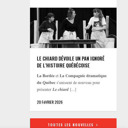
LE CHIARD DÉVOILE UN PAN IGNORÉ
DE L’HISTOIRE QUÉBÉCOISE
La Bordée
La Compagnie dramatique
et
du Québec
s’unissent de nouveau pour
présenter
Le chiard
[...]
20 FéVRIER 2026
TOUTES LES NOUVELLES