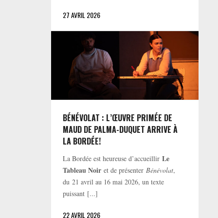
27 AVRIL 2026
BÉNÉVOLAT : L’ŒUVRE PRIMÉE DE
MAUD DE PALMA-DUQUET ARRIVE À
LA BORDÉE!
Le
La Bordée est heureuse d’accueillir
Tableau Noir
et de présenter
Bénévolat
,
du 21 avril au 16 mai 2026, un texte
puissant [...]
22 AVRIL 2026