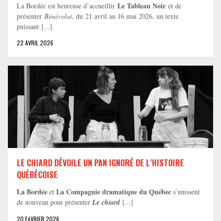
Le Tableau Noir
La Bordée est heureuse d’accueillir
et de
présenter
Bénévolat
, du 21 avril au 16 mai 2026, un texte
puissant [...]
22 AVRIL 2026
LE CHIARD DÉVOILE UN PAN IGNORÉ DE L’HISTOIRE
QUÉBÉCOISE
La Bordée
La Compagnie dramatique du Québec
et
s’unissent
de nouveau pour présenter
Le chiard
[...]
20 FéVRIER 2026