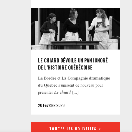
LE CHIARD DÉVOILE UN PAN IGNORÉ
DE L’HISTOIRE QUÉBÉCOISE
La Bordée
La Compagnie dramatique
et
du Québec
s’unissent de nouveau pour
présenter
Le chiard
[...]
20 FéVRIER 2026
TOUTES LES NOUVELLES