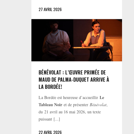
27 AVRIL 2026
BÉNÉVOLAT : L’ŒUVRE PRIMÉE DE
MAUD DE PALMA-DUQUET ARRIVE À
LA BORDÉE!
Le
La Bordée est heureuse d’accueillir
Tableau Noir
et de présenter
Bénévolat
,
du 21 avril au 16 mai 2026, un texte
puissant [...]
22 AVRIL 2026