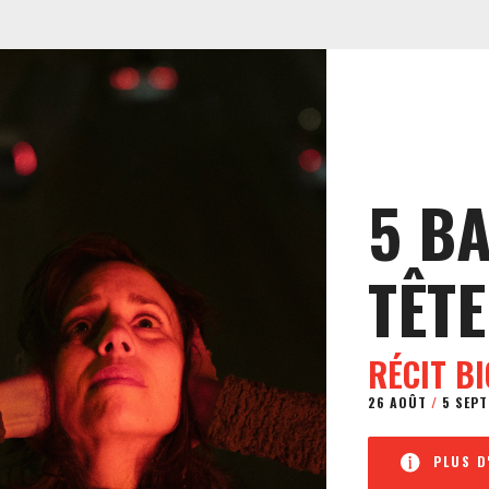
5 B
TÊTE
RÉCIT B
26 AOÛT
/
5 SEPT
PLUS D