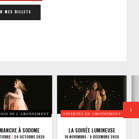
 MES BILLETS
TION DE L’ABONNEMENT
OFFERTES EN ABONNEMENT
E
IMANCHE À SODOME
LA SOIRÉE LUMINEUSE
CTOBRE
/
24 OCTOBRE 2026
10 NOVEMBRE
/
5 DÉCEMBRE 2026