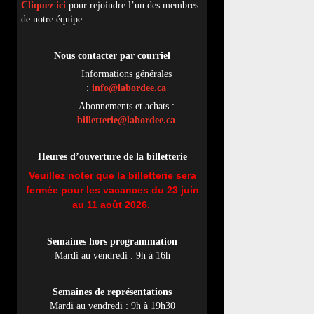
Cliquez ici
pour rejoindre l’un des membres
de notre équipe.
Nous contacter par
cou
rriel
Informations générales
:
info@labordee.ca
Abonnements et achats :
billetterie@labordee.ca
Heures d’ouverture de la billetterie
Veuillez noter que la billetterie sera
fermée pour les vacances du 23 juin
au 11 août 2026.
Semaines hors programmation
Mardi au vendredi : 9h à 16h
Semaines de représentations
Mardi au vendredi : 9h à 19h30