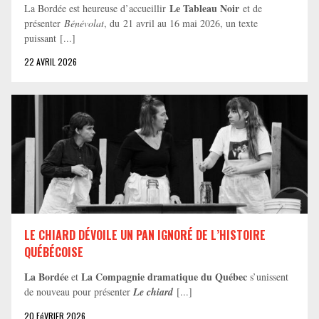
Le Tableau Noir
La Bordée est heureuse d’accueillir
et de
présenter
Bénévolat
, du 21 avril au 16 mai 2026, un texte
puissant [...]
22 AVRIL 2026
LE CHIARD DÉVOILE UN PAN IGNORÉ DE L’HISTOIRE
QUÉBÉCOISE
La Bordée
La Compagnie dramatique du Québec
et
s’unissent
de nouveau pour présenter
Le chiard
[...]
20 FéVRIER 2026