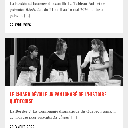
Le Tableau Noir
La Bordée est heureuse d’accueillir
et de
présenter
Bénévolat
, du 21 avril au 16 mai 2026, un texte
puissant [...]
22 AVRIL 2026
LE CHIARD DÉVOILE UN PAN IGNORÉ DE L’HISTOIRE
QUÉBÉCOISE
La Bordée
La Compagnie dramatique du Québec
et
s’unissent
de nouveau pour présenter
Le chiard
[...]
20 FéVRIER 2026