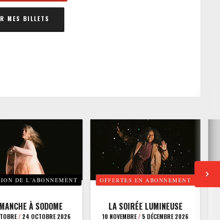
 MES BILLETS
TION DE L’ABONNEMENT
OFFERTES EN ABONNEMENT
E
IMANCHE À SODOME
LA SOIRÉE LUMINEUSE
CTOBRE
/
24 OCTOBRE 2026
10 NOVEMBRE
/
5 DÉCEMBRE 2026