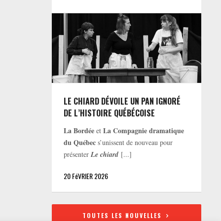
LE CHIARD DÉVOILE UN PAN IGNORÉ
DE L’HISTOIRE QUÉBÉCOISE
La Bordée
La Compagnie dramatique
et
du Québec
s’unissent de nouveau pour
présenter
Le chiard
[...]
20 FéVRIER 2026
TOUTES LES NOUVELLES