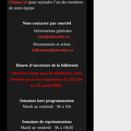
Cliquez ici
pour rejoindre l’un des membres
de notre équipe.
Nous contacter par
cou
rriel
Informations générales
:
info@labordee.ca
Abonnements et achats :
billetterie@labordee.ca
Heures d’ouverture de la billetterie
Veuillez noter que la billetterie sera
fermée pour les vacances du 23 juin
au 11 août 2026.
Semaines hors programmation
Mardi au vendredi : 9h à 16h
Semaines de représentations
Mardi au vendredi : 9h à 19h30