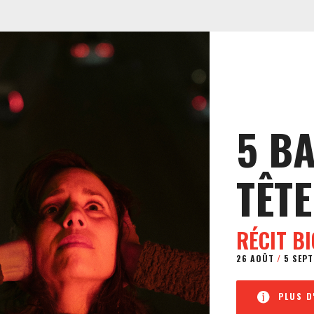
5 B
TÊTE
RÉCIT B
26 AOÛT
/
5 SEPT
PLUS D