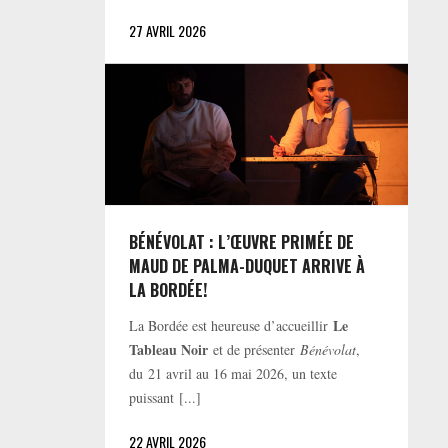
27 AVRIL 2026
BÉNÉVOLAT : L’ŒUVRE PRIMÉE DE
MAUD DE PALMA-DUQUET ARRIVE À
LA BORDÉE!
Le
La Bordée est heureuse d’accueillir
Tableau Noir
et de présenter
Bénévolat
,
du 21 avril au 16 mai 2026, un texte
puissant [...]
22 AVRIL 2026