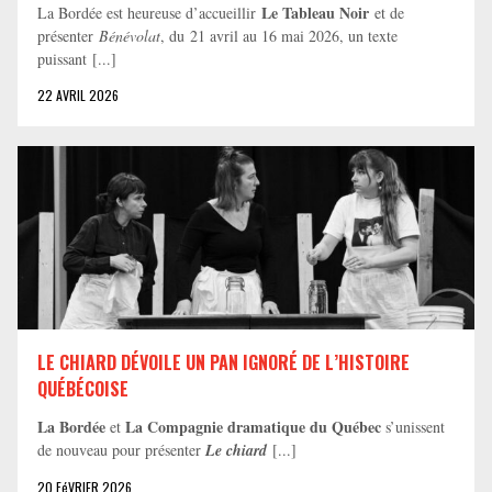
Le Tableau Noir
La Bordée est heureuse d’accueillir
et de
présenter
Bénévolat
, du 21 avril au 16 mai 2026, un texte
puissant [...]
22 AVRIL 2026
LE CHIARD DÉVOILE UN PAN IGNORÉ DE L’HISTOIRE
QUÉBÉCOISE
La Bordée
La Compagnie dramatique du Québec
et
s’unissent
de nouveau pour présenter
Le chiard
[...]
20 FéVRIER 2026