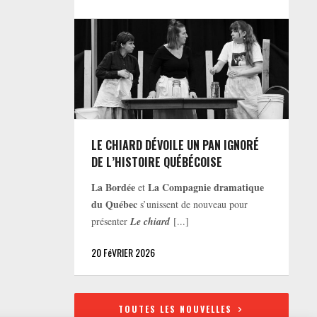
LE CHIARD DÉVOILE UN PAN IGNORÉ
DE L’HISTOIRE QUÉBÉCOISE
La Bordée
La Compagnie dramatique
et
du Québec
s’unissent de nouveau pour
présenter
Le chiard
[...]
20 FéVRIER 2026
TOUTES LES NOUVELLES