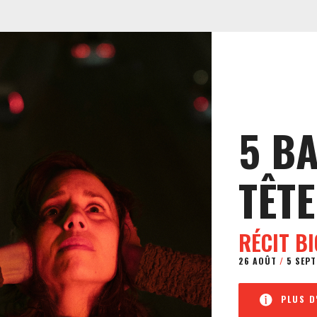
5 B
TÊTE
RÉCIT B
26 AOÛT
/
5 SEPT
PLUS D