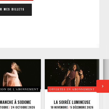
 MES BILLETS
TION DE L’ABONNEMENT
OFFERTES EN ABONNEMENT
E
IMANCHE À SODOME
LA SOIRÉE LUMINEUSE
CTOBRE
/
24 OCTOBRE 2026
10 NOVEMBRE
/
5 DÉCEMBRE 2026