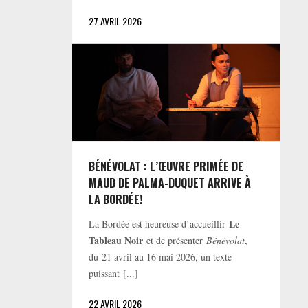
27 AVRIL 2026
BÉNÉVOLAT : L’ŒUVRE PRIMÉE DE
MAUD DE PALMA-DUQUET ARRIVE À
LA BORDÉE!
Le
La Bordée est heureuse d’accueillir
Tableau Noir
et de présenter
Bénévolat
,
du 21 avril au 16 mai 2026, un texte
puissant [...]
22 AVRIL 2026