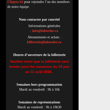
Cliquez ici
pour rejoindre l’un des membres
de notre équipe.
Nous contacter par
cou
rriel
Informations générales
:
info@labordee.ca
Abonnements et achats :
billetterie@labordee.ca
Heures d’ouverture de la billetterie
Veuillez noter que la billetterie sera
fermée pour les vacances du 23 juin
au 11 août 2026.
Semaines hors programmation
Mardi au vendredi : 9h à 16h
Semaines de représentations
Mardi au vendredi : 9h à 19h30