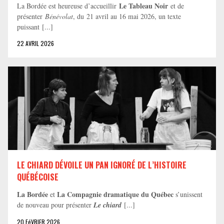
Le Tableau Noir
La Bordée est heureuse d’accueillir
et de
présenter
Bénévolat
, du 21 avril au 16 mai 2026, un texte
puissant [...]
22 AVRIL 2026
LE CHIARD DÉVOILE UN PAN IGNORÉ DE L’HISTOIRE
QUÉBÉCOISE
La Bordée
La Compagnie dramatique du Québec
et
s’unissent
de nouveau pour présenter
Le chiard
[...]
20 FéVRIER 2026