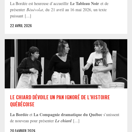
Le Tableau Noir
La Bordée est heureuse d’accueillir
et de
présenter
Bénévolat
, du 21 avril au 16 mai 2026, un texte
puissant [...]
22 AVRIL 2026
LE CHIARD DÉVOILE UN PAN IGNORÉ DE L’HISTOIRE
QUÉBÉCOISE
La Bordée
La Compagnie dramatique du Québec
et
s’unissent
de nouveau pour présenter
Le chiard
[...]
20 FéVRIER 2026