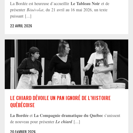
Le Tableau Noir
La Bordée est heureuse d’accueillir
et de
présenter
Bénévolat
, du 21 avril au 16 mai 2026, un texte
puissant [...]
22 AVRIL 2026
LE CHIARD DÉVOILE UN PAN IGNORÉ DE L’HISTOIRE
QUÉBÉCOISE
La Bordée
La Compagnie dramatique du Québec
et
s’unissent
de nouveau pour présenter
Le chiard
[...]
20 FéVRIER 2026