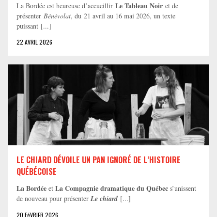
Le Tableau Noir
La Bordée est heureuse d’accueillir
et de
présenter
Bénévolat
, du 21 avril au 16 mai 2026, un texte
puissant [...]
22 AVRIL 2026
LE CHIARD DÉVOILE UN PAN IGNORÉ DE L’HISTOIRE
QUÉBÉCOISE
La Bordée
La Compagnie dramatique du Québec
et
s’unissent
de nouveau pour présenter
Le chiard
[...]
20 FéVRIER 2026