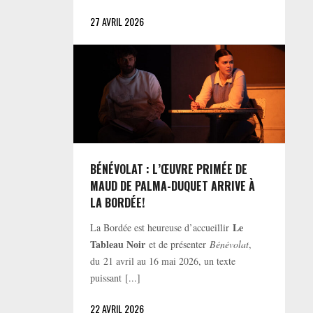
27 AVRIL 2026
BÉNÉVOLAT : L’ŒUVRE PRIMÉE DE
MAUD DE PALMA-DUQUET ARRIVE À
LA BORDÉE!
Le
La Bordée est heureuse d’accueillir
Tableau Noir
et de présenter
Bénévolat
,
du 21 avril au 16 mai 2026, un texte
puissant [...]
22 AVRIL 2026