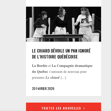
LE CHIARD DÉVOILE UN PAN IGNORÉ
DE L’HISTOIRE QUÉBÉCOISE
La Bordée
La Compagnie dramatique
et
du Québec
s’unissent de nouveau pour
présenter
Le chiard
[...]
20 FéVRIER 2026
TOUTES LES NOUVELLES