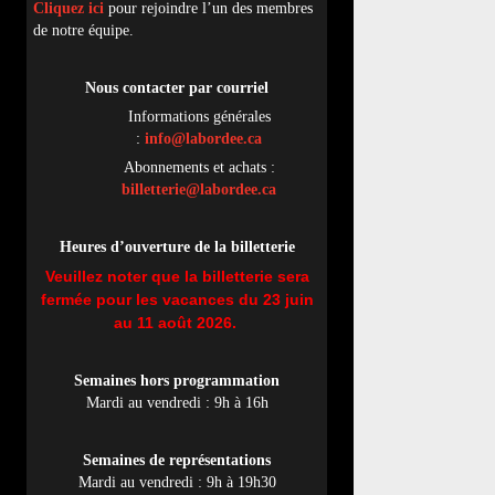
Cliquez ici
pour rejoindre l’un des membres
de notre équipe.
Nous contacter par
cou
rriel
Informations générales
:
info@labordee.ca
Abonnements et achats :
billetterie@labordee.ca
Heures d’ouverture de la billetterie
Veuillez noter que la billetterie sera
fermée pour les vacances du 23 juin
au 11 août 2026.
Semaines hors programmation
Mardi au vendredi : 9h à 16h
Semaines de représentations
Mardi au vendredi : 9h à 19h30