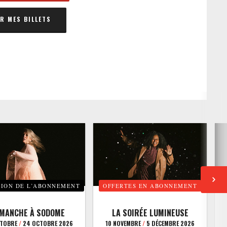
 MES BILLETS
TION DE L’ABONNEMENT
OFFERTES EN ABONNEMENT
E
IMANCHE À SODOME
LA SOIRÉE LUMINEUSE
CTOBRE
/
24 OCTOBRE 2026
10 NOVEMBRE
/
5 DÉCEMBRE 2026