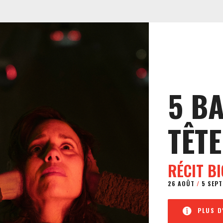
5 B
TÊTE
RÉCIT B
26 AOÛT
/
5 SEPT
PLUS D