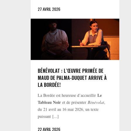
27 AVRIL 2026
BÉNÉVOLAT : L’ŒUVRE PRIMÉE DE
MAUD DE PALMA-DUQUET ARRIVE À
LA BORDÉE!
Le
La Bordée est heureuse d’accueillir
Tableau Noir
et de présenter
Bénévolat
,
du 21 avril au 16 mai 2026, un texte
puissant [...]
22 AVRIL 2026