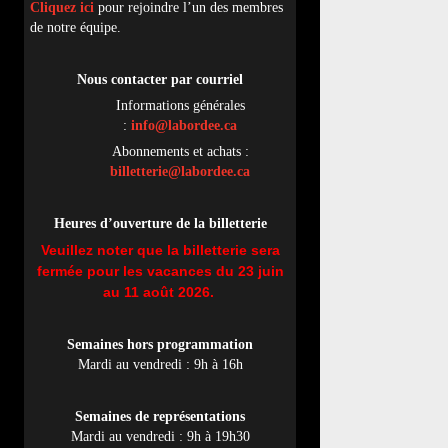
Cliquez ici
pour rejoindre l’un des membres
de notre équipe.
Nous contacter par
cou
rriel
Informations générales
:
info@labordee.ca
Abonnements et achats :
billetterie@labordee.ca
Heures d’ouverture de la billetterie
Veuillez noter que la billetterie sera
fermée pour les vacances du 23 juin
au 11 août 2026.
Semaines hors programmation
Mardi au vendredi : 9h à 16h
Semaines de représentations
Mardi au vendredi : 9h à 19h30