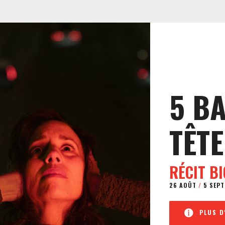
5 B
TÊTE
RÉCIT B
26 AOÛT
/
5 SEPT
PLUS D