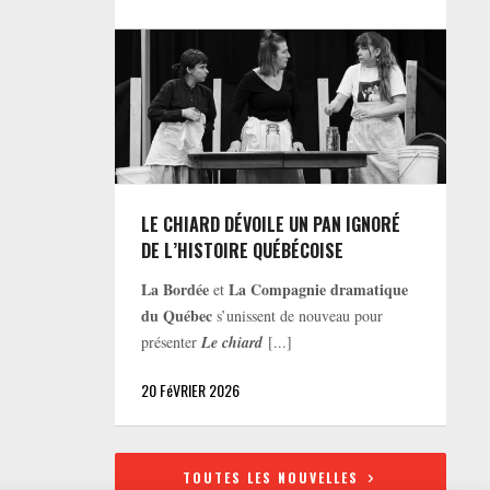
LE CHIARD DÉVOILE UN PAN IGNORÉ
DE L’HISTOIRE QUÉBÉCOISE
La Bordée
La Compagnie dramatique
et
du Québec
s’unissent de nouveau pour
présenter
Le chiard
[...]
20 FéVRIER 2026
TOUTES LES NOUVELLES