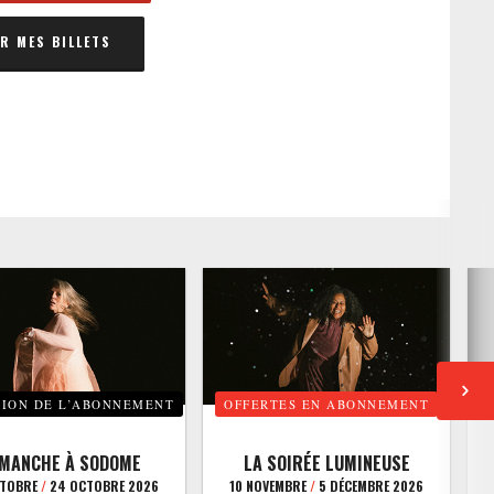
 MES BILLETS
TION DE L’ABONNEMENT
OFFERTES EN ABONNEMENT
E
IMANCHE À SODOME
LA SOIRÉE LUMINEUSE
CTOBRE
/
24 OCTOBRE 2026
10 NOVEMBRE
/
5 DÉCEMBRE 2026