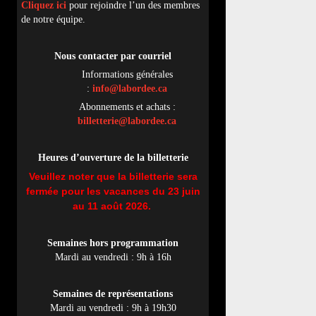
Cliquez ici
pour rejoindre l’un des membres
de notre équipe.
Nous contacter par
cou
rriel
Informations générales
:
info@labordee.ca
Abonnements et achats :
billetterie@labordee.ca
Heures d’ouverture de la billetterie
Veuillez noter que la billetterie sera
fermée pour les vacances du 23 juin
au 11 août 2026.
Semaines hors programmation
Mardi au vendredi : 9h à 16h
Semaines de représentations
Mardi au vendredi : 9h à 19h30