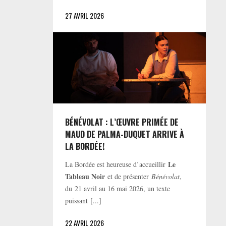
27 AVRIL 2026
BÉNÉVOLAT : L’ŒUVRE PRIMÉE DE
MAUD DE PALMA-DUQUET ARRIVE À
LA BORDÉE!
Le
La Bordée est heureuse d’accueillir
Tableau Noir
et de présenter
Bénévolat
,
du 21 avril au 16 mai 2026, un texte
puissant [...]
22 AVRIL 2026