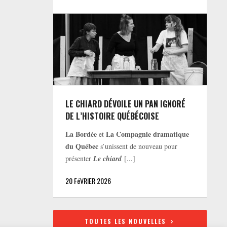
LE CHIARD DÉVOILE UN PAN IGNORÉ
DE L’HISTOIRE QUÉBÉCOISE
La Bordée
La Compagnie dramatique
et
du Québec
s’unissent de nouveau pour
présenter
Le chiard
[...]
20 FéVRIER 2026
TOUTES LES NOUVELLES