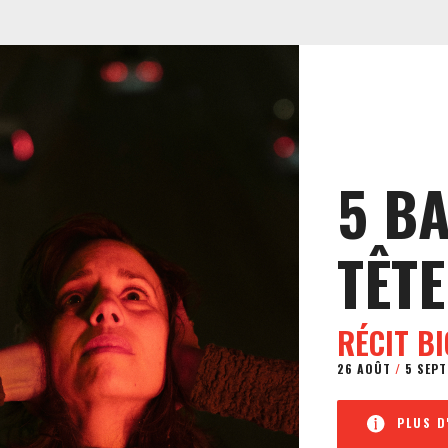
5 B
TÊTE
RÉCIT B
26 AOÛT
/
5 SEPT
PLUS D