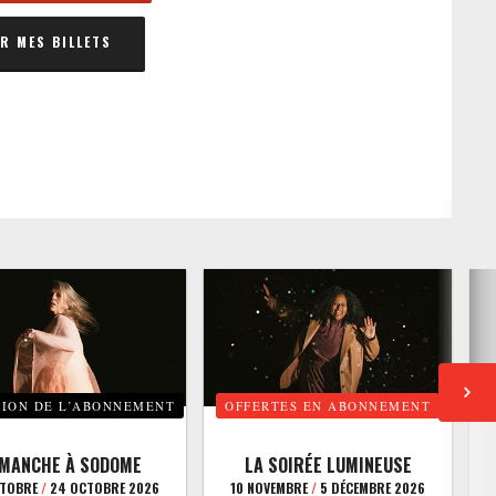
 MES BILLETS
TION DE L’ABONNEMENT
OFFERTES EN ABONNEMENT
E
IMANCHE À SODOME
LA SOIRÉE LUMINEUSE
CTOBRE
/
24 OCTOBRE 2026
10 NOVEMBRE
/
5 DÉCEMBRE 2026