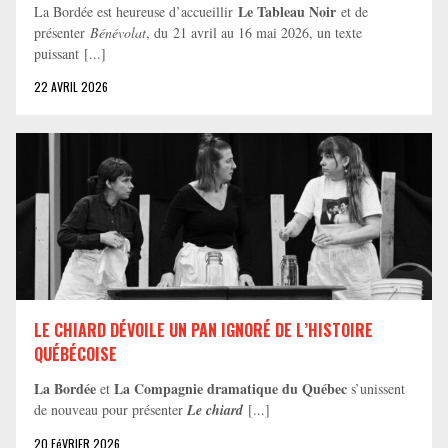
Le Tableau Noir
La Bordée est heureuse d’accueillir
et de
présenter
Bénévolat
, du 21 avril au 16 mai 2026, un texte
puissant [...]
22 AVRIL 2026
LE CHIARD DÉVOILE UN PAN IGNORÉ DE L’HISTOIRE
QUÉBÉCOISE
La Bordée
La Compagnie dramatique du Québec
et
s’unissent
de nouveau pour présenter
Le chiard
[...]
20 FéVRIER 2026