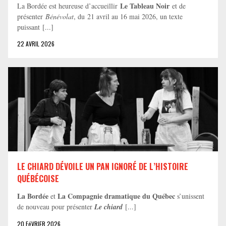
Le Tableau Noir
La Bordée est heureuse d’accueillir
et de
présenter
Bénévolat
, du 21 avril au 16 mai 2026, un texte
puissant [...]
22 AVRIL 2026
LE CHIARD DÉVOILE UN PAN IGNORÉ DE L’HISTOIRE
QUÉBÉCOISE
La Bordée
La Compagnie dramatique du Québec
et
s’unissent
de nouveau pour présenter
Le chiard
[...]
20 FéVRIER 2026