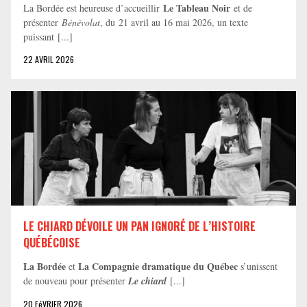
Le Tableau Noir
La Bordée est heureuse d’accueillir
et de
présenter
Bénévolat
, du 21 avril au 16 mai 2026, un texte
puissant [...]
22 AVRIL 2026
LE CHIARD DÉVOILE UN PAN IGNORÉ DE L’HISTOIRE
QUÉBÉCOISE
La Bordée
La Compagnie dramatique du Québec
et
s’unissent
de nouveau pour présenter
Le chiard
[...]
20 FéVRIER 2026