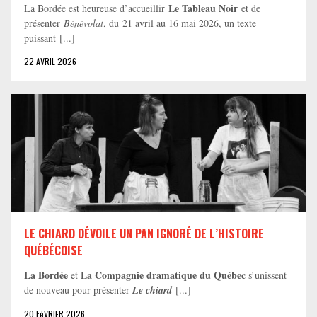
Le Tableau Noir
La Bordée est heureuse d’accueillir
et de
présenter
Bénévolat
, du 21 avril au 16 mai 2026, un texte
puissant [...]
22 AVRIL 2026
LE CHIARD DÉVOILE UN PAN IGNORÉ DE L’HISTOIRE
QUÉBÉCOISE
La Bordée
La Compagnie dramatique du Québec
et
s’unissent
de nouveau pour présenter
Le chiard
[...]
20 FéVRIER 2026